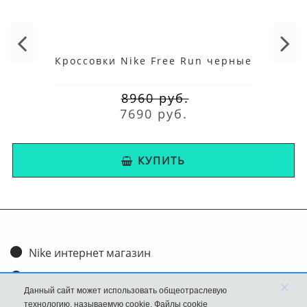
Кроссовки Nike Free Run черные
8960 руб.
7690 руб.
КУПИТЬ
Nike интернет магазин
Доставка и оплата
×
Данный сайт может использовать общеотраслевую
Обмен и возврат
технологию, называемую cookie. Файлы cookie