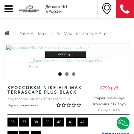
Дисконт №1
в России
Nike Air Max
Air Max Terrascape Plus
Loading...
КРОССОВКИ NIKE AIR MAX
6790 руб.
TERRASCAPE PLUS BLACK
Старая:
11960 руб.
Код товара:: Air Max Terrascape Plus
Экономия 5170 руб.
Оценка покупателей
Скидка -
43
%
36
37
38
39
40
41
42
Идут размер в