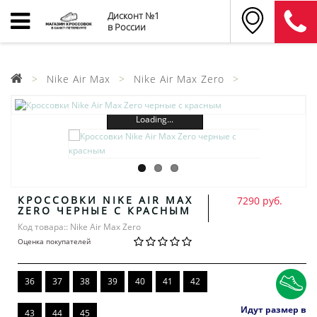
Дисконт №1
в России
Nike Air Max
Nike Air Max Zero
Loading...
КРОССОВКИ NIKE AIR MAX
7290 руб.
ZERO ЧЕРНЫЕ С КРАСНЫМ
Код товара:: Nike Air Max Zero
Оценка покупателей
36
37
38
39
40
41
42
Идут размер в
43
44
45