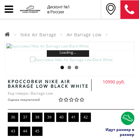
Дисконт №1
в России
Nike Air Barrage
Air Barrage Low
Loading...
КРОССОВКИ NIKE AIR
10990 руб.
BARRAGE LOW BLACK WHITE
Код товара:: Barrage Low
Оценка покупателей
36
37
38
39
40
41
42
Идут размер в
43
44
45
размер