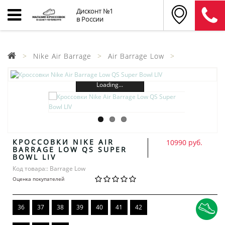
Дисконт №1
в России
Nike Air Barrage
Air Barrage Low
Loading...
КРОССОВКИ NIKE AIR
10990 руб.
BARRAGE LOW QS SUPER
BOWL LIV
Код товара:: Barrage Low
Оценка покупателей
36
37
38
39
40
41
42