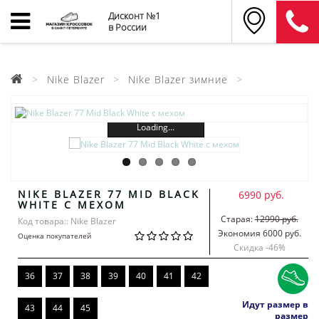
Дисконт №1
в России
Nike Blazer
Nike Blazer зимние
Loading...
NIKE BLAZER 77 MID BLACK
6990 руб.
WHITE С МЕХОМ
Старая:
12990 руб.
Код товара:: Nike Blazer
Экономия 6000 руб.
Оценка покупателей
Скидка -
46
%
36
37
38
39
40
41
42
Идут размер в
43
44
45
размер