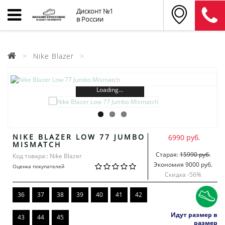
Дисконт №1
в России
Nike Blazer
Loading...
NIKE BLAZER LOW 77 JUMBO
6990 руб.
MISMATCH
Старая:
15990 руб.
Код товара:: Nike Blazer
Экономия 9000 руб.
Оценка покупателей
Скидка -
56
%
36
37
38
39
40
41
42
Идут размер в
43
44
45
размер