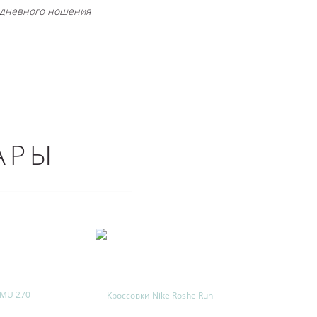
седневного ношения
АРЫ