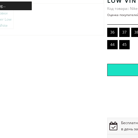
LOW VIN
g...
Код товара:: Nike
Оценка покупателе
36
37
3
44
45
Бесплатн
в день з