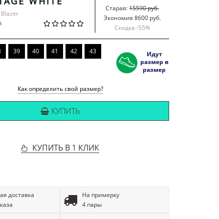
TAGE WHITE
Старая:
15590 руб.
 Blazer
Экономия 8600 руб.
й
Скидка -
55
%
8
39
40
41
42
43
Идут
размер в
размер
Как определить свой размер?
КУПИТЬ
КУПИТЬ В 1 КЛИК
ая доставка
На примерку
аказа
4 пары