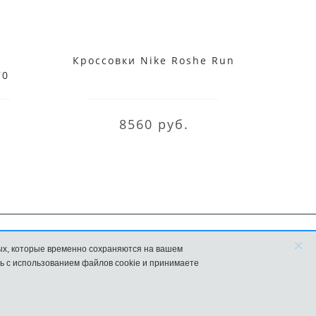
Кроссовки Nike Roshe Run
Кросс
70
8560 руб.
×
ых, которые временно сохраняются на вашем
FAQ
Новости
ь с использованием файлов cookie и принимаете