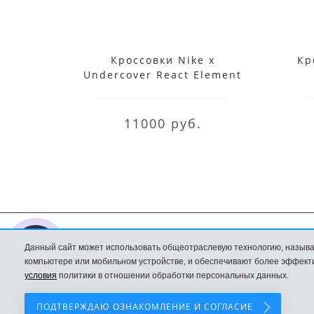
Кроссовки Nike x
Кр
Undercover React Element
87 White
11000 руб.
Данный сайт может использовать общеотраслевую технологию, называ
Nike интернет
Доставка и оплата
компьютере или мобильном устройстве, и обеспечивают более эффекти
магазин
Политика
условия
политики в отношении обработки персональных данных.
Конфиденциальност
ПОДТВЕРЖДАЮ ОЗНАКОМЛЕНИЕ И СОГЛАСИЕ