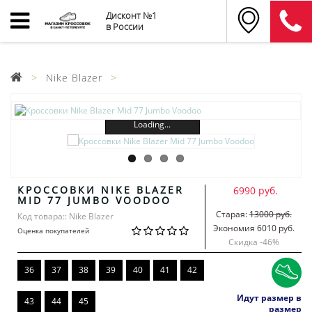
Дисконт №1
в России
Nike Blazer
Loading...
КРОССОВКИ NIKE BLAZER
6990 руб.
MID 77 JUMBO VOODOO
Старая:
13000 руб.
Код товара:: Nike Blazer
Экономия 6010 руб.
Оценка покупателей
Скидка -
46
%
36
37
38
39
40
41
42
Идут размер в
43
44
45
размер