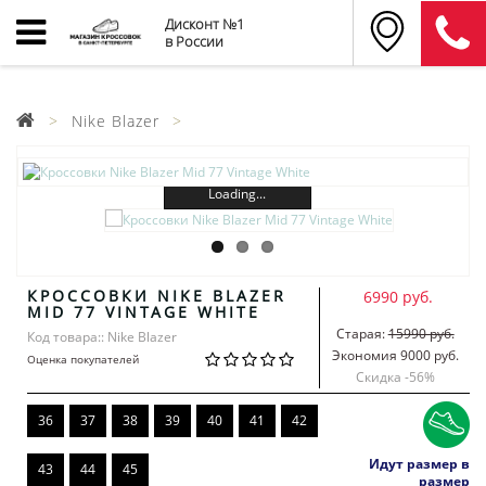
Дисконт №1
в России
Nike Blazer
Loading...
КРОССОВКИ NIKE BLAZER
6990 руб.
MID 77 VINTAGE WHITE
Старая:
15990 руб.
Код товара:: Nike Blazer
Экономия 9000 руб.
Оценка покупателей
Скидка -
56
%
36
37
38
39
40
41
42
Идут размер в
43
44
45
размер