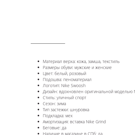
ОПИСАНИЕ
Материал верха: кожа, замша, текстиль
Размеры обуви: мужские и женские
Цвет: белый, розовый
Подошва: пеноматериал
Логотип: Nike Swoosh
Дизайн: в
дохновлен оригинальной моделью Ni
Стиль: уличный спорт
Сезон: зима
Тип застежки: шнуровка
Подкладка: мех
Амортизация: вставка Nike Grind
Беговые: да
Наличие в магазине в СПб: да