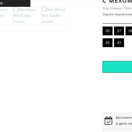
С МЕХО
g...
Код товара:: Nike
Оценка покупателе
36
37
3
44
45
Бесплатн
в день з