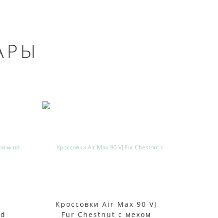
АРЫ
Кроссовки Air Max 90 VJ
Крос
nd
Fur Chestnut с мехом
Air M