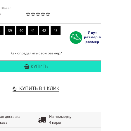
М
 Blazer
й
8
39
40
41
42
43
Идут
размер в
размер
Как определить свой размер?
КУПИТЬ
КУПИТЬ В 1 КЛИК
ая доставка
На примерку
аказа
4 пары