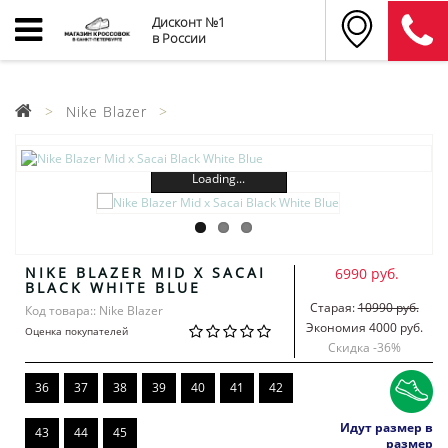
Дисконт №1
в России
Nike Blazer
Loading...
NIKE BLAZER MID X SACAI
6990 руб.
BLACK WHITE BLUE
Старая:
10990 руб.
Код товара:: Nike Blazer
Экономия 4000 руб.
Оценка покупателей
Скидка -
36
%
36
37
38
39
40
41
42
Идут размер в
43
44
45
размер