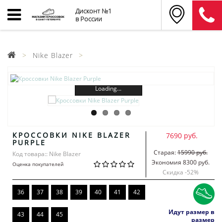
Дисконт №1
в России
Nike Blazer
Loading...
КРОССОВКИ NIKE BLAZER
7690 руб.
PURPLE
Старая:
15990 руб.
Код товара:: Nike Blazer
Экономия 8300 руб.
Оценка покупателей
Скидка -
52
%
36
37
38
39
40
41
42
Идут размер в
43
44
45
размер