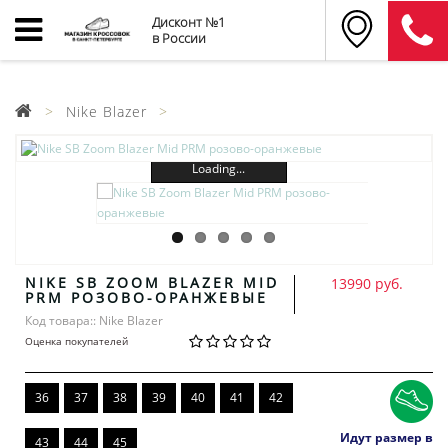
Дисконт №1
в России
Nike Blazer
Loading...
NIKE SB ZOOM BLAZER MID
13990 руб.
PRM РОЗОВО-ОРАНЖЕВЫЕ
Код товара:: Nike Blazer
Оценка покупателей
36
37
38
39
40
41
42
Идут размер в
43
44
45