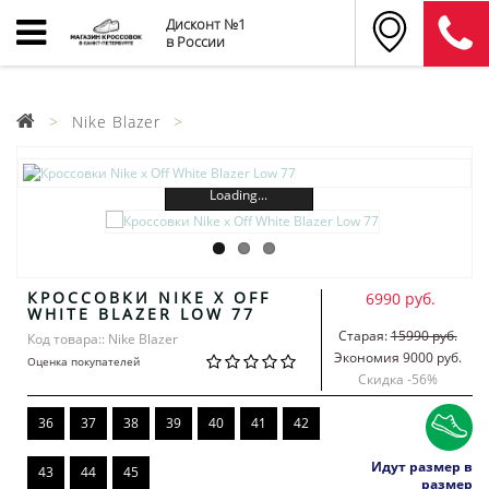
Дисконт №1
в России
Nike Blazer
Loading...
КРОССОВКИ NIKE X OFF
6990 руб.
WHITE BLAZER LOW 77
Старая:
15990 руб.
Код товара:: Nike Blazer
Экономия 9000 руб.
Оценка покупателей
Скидка -
56
%
36
37
38
39
40
41
42
Идут размер в
43
44
45
размер