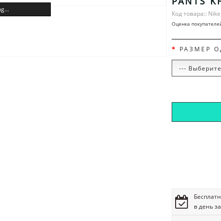
PANTS K
g...
Код товара:: Nike
Оценка покупателе
РАЗМЕР 
Бесплатн
в день з