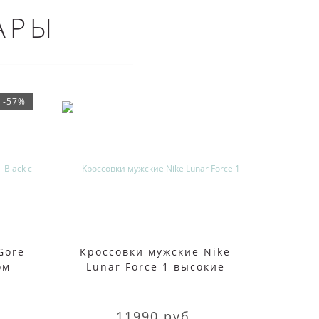
АРЫ
-57%
Gore
Кроссовки мужские Nike
Кросс
ом
Lunar Force 1 высокие
че
белые
11990 руб.