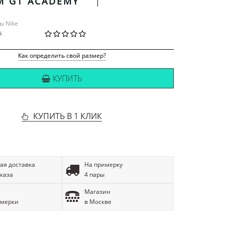
M GT ACADEMY
сы Nike
й
Как определить свой размер?
КУПИТЬ
КУПИТЬ В 1 КЛИК
ая доставка
На примерку
аказа
4 пары
Магазин
имерки
в Москве