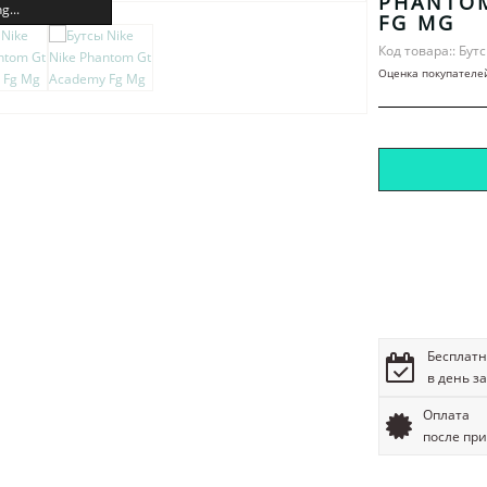
PHANTO
g...
FG MG
Код товара:: Бут
Оценка покупателе
Бесплатн
в день з
Оплата
после пр