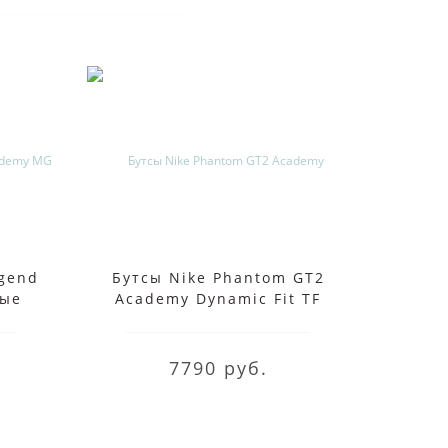
egend
Бутсы Nike Phantom GT2
Бут
ные
Academy Dynamic Fit TF
Vapor
белые
7790 руб.