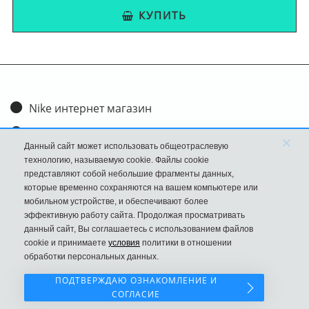
КУПИТЬ
Nike интернет магазин
Доставка и оплата
×
Данный сайт может использовать общеотраслевую
Обмен и возврат
технологию, называемую cookie. Файлы cookie
представляют собой небольшие фрагменты данных,
Размеры
которые временно сохраняются на вашем компьютере или
мобильном устройстве, и обеспечивают более
FAQ
эффективную работу сайта. Продолжая просматривать
данный сайт, Вы соглашаетесь с использованием файлов
Новости
cookie и принимаете
условия
политики в отношении
Политика Конфиденциальности
обработки персональных данных.
ПОДТВЕРЖДАЮ ОЗНАКОМЛЕНИЕ И
СОГЛАСИЕ
Наш сайт НЕ является официальным сайтом Nike