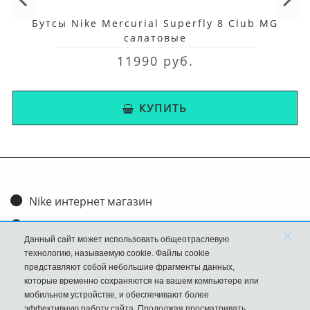
Бутсы Nike Mercurial Superfly 8 Club MG
салатовые
11990 руб.
КУПИТЬ
Nike интернет магазин
Доставка и оплата
×
Данный сайт может использовать общеотраслевую
Обмен и возврат
технологию, называемую cookie. Файлы cookie
представляют собой небольшие фрагменты данных,
Размеры
которые временно сохраняются на вашем компьютере или
мобильном устройстве, и обеспечивают более
FAQ
эффективную работу сайта. Продолжая просматривать