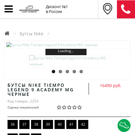
Дисконт №1
в России
Бутсы Nike
Loading...
БУТСЫ NIKE TIEMPO
16490 руб.
LEGEND 9 ACADEMY MG
ЧЕРНЫЕ
Код товара:: 2253-
Оценка покупателей
36
37
38
39
40
41
42