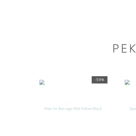
РЕ
-59%