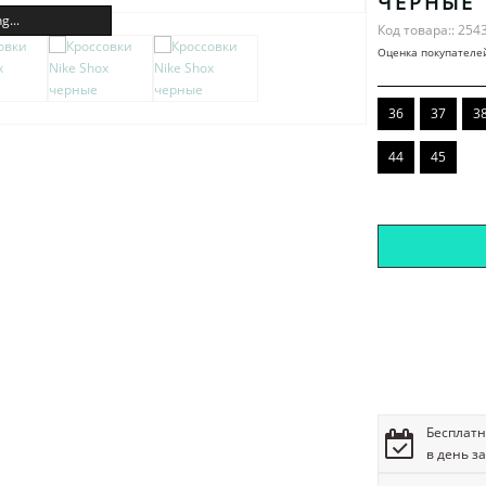
ЧЕРНЫЕ
g...
Код товара:: 254
Оценка покупателе
36
37
3
44
45
Бесплатн
в день з