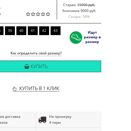
Старая:
15990 руб.
3-
Экономия 9000 руб.
й
Скидка -
56
%
8
39
40
41
42
43
Идут
размер в
размер
Как определить свой размер?
КУПИТЬ
КУПИТЬ В 1 КЛИК
ая доставка
На примерку
аказа
4 пары