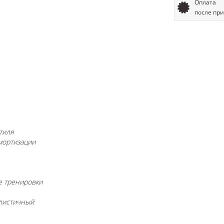
Оплата
после пр
тиля
мортизации
е тренировки
листичный