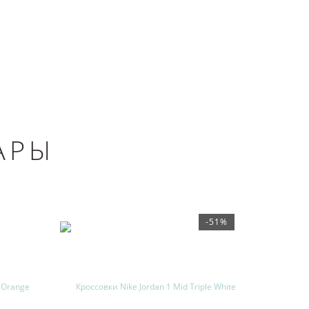
АРЫ
-51%