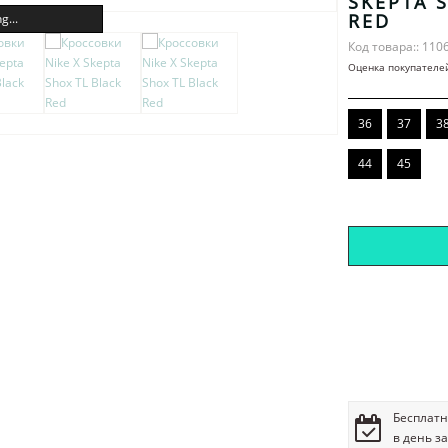
SKEPTA 
RED
g...
Код товара:: 110
Оценка покупателе
36
37
3
44
45
Бесплатн
в день з