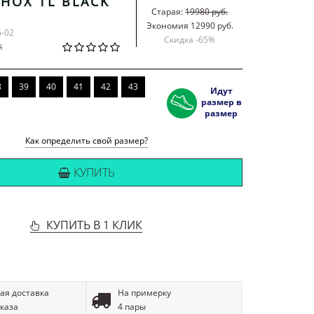
SHOX TL BLACK
Старая:
19980 руб.
Экономия 12990 руб.
6-02
Скидка -
65
%
й
8
39
40
41
42
43
Идут
размер в
размер
Как определить свой размер?
КУПИТЬ
КУПИТЬ В 1 КЛИК
ая доставка
На примерку
аказа
4 пары