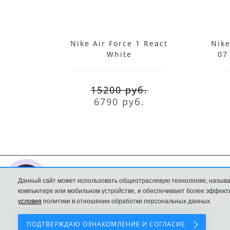
Nike Air Force 1 React
Nike
White
07
15200 руб.
6790 руб.
Данный сайт может использовать общеотраслевую технологию, называ
Nike интернет
Доставка и оплата
компьютере или мобильном устройстве, и обеспечивают более эффекти
магазин
Политика
условия
политики в отношении обработки персональных данных.
Конфиденциальност
ПОДТВЕРЖДАЮ ОЗНАКОМЛЕНИЕ И СОГЛАСИЕ