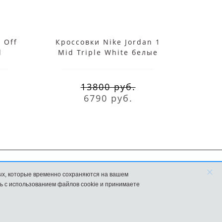
 Off
Кроссовки Nike Jordan 1
Nike
l
Mid Triple White белые
S
13800 руб.
6790 руб.
×
ых, которые временно сохраняются на вашем
FAQ
Новости
ь с использованием файлов cookie и принимаете