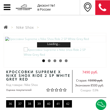
Дисконт №1
в России
Nike Shox
Loading...
КРОССОВКИ SUPREME X
7490 руб.
NIKE SHOX RIDE 2 SP WHITE
GREY RED
Старая:
15990 руб.
Код товара:: Nike Shox
Экономия 8500 руб.
Оценка покупателей
Скидка -
53
%
36
37
38
39
40
41
42