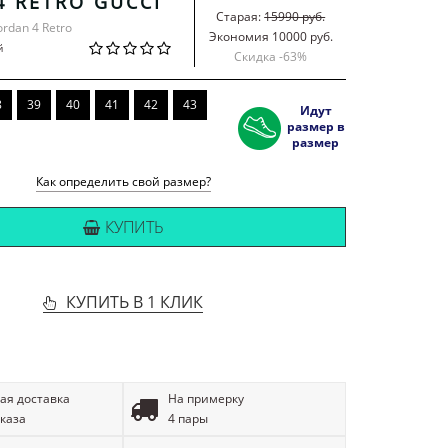
4 RETRO GUCCI
Старая:
15990 руб.
ordan 4 Retro
Экономия 10000 руб.
й
Скидка -
63
%
8
39
40
41
42
43
Идут
размер в
размер
Как определить свой размер?
КУПИТЬ
КУПИТЬ В 1 КЛИК
ая доставка
На примерку
аказа
4 пары