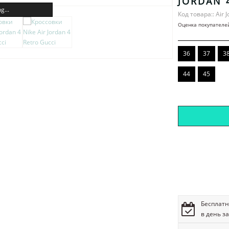
JORDAN 
g...
Код товара:: Air J
Оценка покупателе
36
37
3
44
45
Бесплатн
в день з