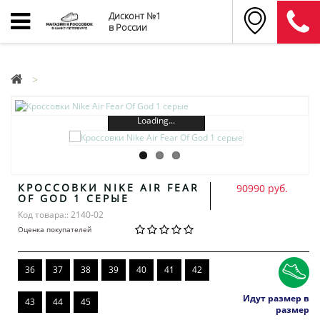
Дисконт №1
в России
Loading...
КРОССОВКИ NIKE AIR FEAR
90990 руб.
OF GOD 1 СЕРЫЕ
Код товара:: 2140-02
Оценка покупателей
36
37
38
39
40
41
42
Идут размер в
43
44
45
размер