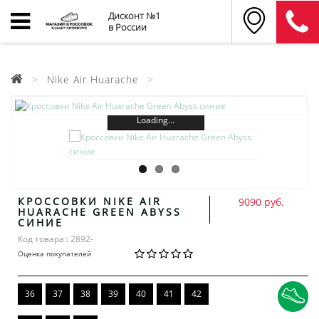
Дисконт №1
в России
Nike Air Huarache
Loading...
КРОССОВКИ NIKE AIR
9090 руб.
HUARACHE GREEN ABYSS
СИНИЕ
Код товара:: 2892-
Оценка покупателей
36
37
38
39
40
41
42