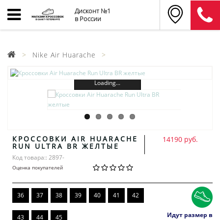
Дисконт №1
в России
Nike Air Huarache
Loading...
КРОССОВКИ AIR HUARACHE
14190 руб.
RUN ULTRA BR ЖЕЛТЫЕ
Код товара:: 2897-
Оценка покупателей
36
37
38
39
40
41
42
Идут размер в
43
44
45