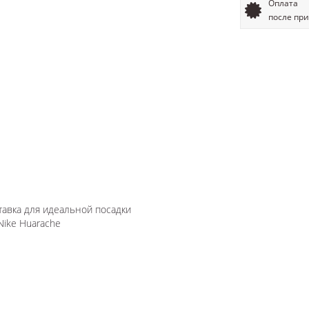
Оплата
после пр
тавка для идеальной посадки
Nike Huarache