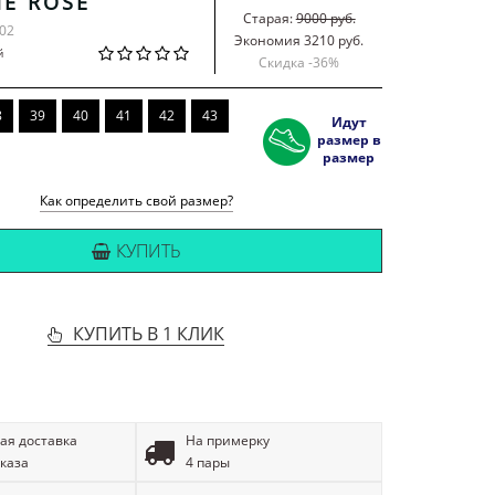
E ROSE
Старая:
9000 руб.
-02
Экономия 3210 руб.
й
Скидка -
36
%
8
39
40
41
42
43
Идут
размер в
размер
Как определить свой размер?
КУПИТЬ
КУПИТЬ В 1 КЛИК
ая доставка
На примерку
аказа
4 пары