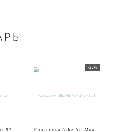
АРЫ
-25%
ax 97
Кроссовки Nike Air Max
Nike