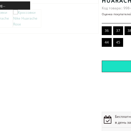
HUARACH
g...
Код товара:: 998
Оценка покупателе
36
37
3
44
45
Бесплатн
в день з