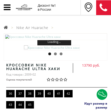
Дисконт №1
в России
Nike Air Huarache
Loading...
КРОССОВКИ NIKE
13790 руб.
HUARACHE ULTRA ХАКИ
Код товара:: 2009-02
Оценка покупателей
36
37
38
39
40
41
42
Идут размер в
43
44
45
размер