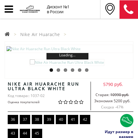
Дисконт №1
в России
Nike Air Huarache
Loading...
NIKE AIR HUARACHE RUN
5790 руб.
ULTRA BLACK WHITE
Старая:
10990 руб.
Код товара:: 1037-02
Экономия 5200 руб.
Оценка покупателей
Скидка -
47
%
36
37
38
39
40
41
42
Идут размер в
43
44
45
размер