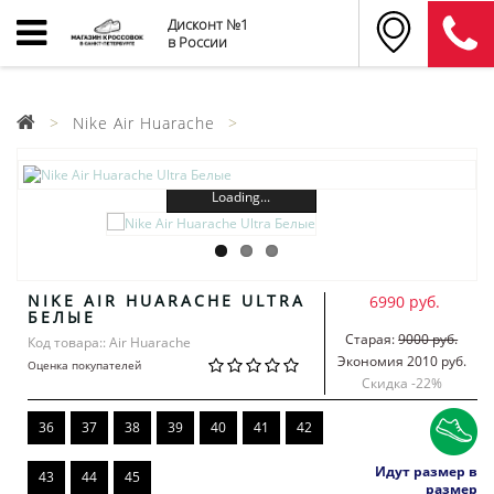
Дисконт №1
в России
Nike Air Huarache
Loading...
NIKE AIR HUARACHE ULTRA
6990 руб.
БЕЛЫЕ
Старая:
9000 руб.
Код товара:: Air Huarache
Экономия 2010 руб.
Оценка покупателей
Скидка -
22
%
36
37
38
39
40
41
42
Идут размер в
43
44
45
размер