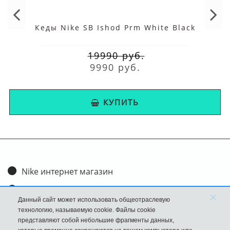
Кеды Nike SB Ishod Prm White Black
19990 руб.
9990 руб.
КУПИТЬ
Nike интернет магазин
Доставка и оплата
×
Данный сайт может использовать общеотраслевую
Обмен и возврат
технологию, называемую cookie. Файлы cookie
представляют собой небольшие фрагменты данных,
Размеры