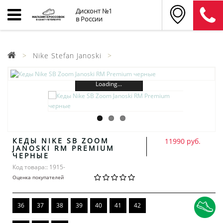
Дисконт №1
в России
Nike Stefan Janoski
Loading...
КЕДЫ NIKE SB ZOOM
11990 руб.
JANOSKI RM PREMIUM
ЧЕРНЫЕ
Код товара:: 1915-
Оценка покупателей
36
37
38
39
40
41
42