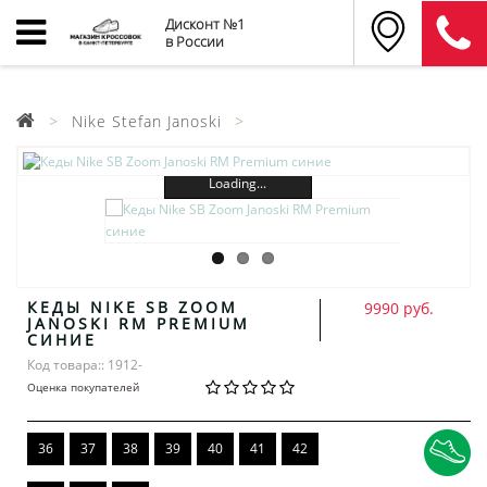
Дисконт №1
в России
Nike Stefan Janoski
Loading...
КЕДЫ NIKE SB ZOOM
9990 руб.
JANOSKI RM PREMIUM
СИНИЕ
Код товара:: 1912-
Оценка покупателей
36
37
38
39
40
41
42