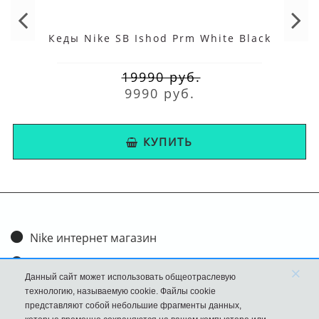
Кеды Nike SB Ishod Prm White Black
19990 руб.
9990 руб.
КУПИТЬ
Nike интернет магазин
Доставка и оплата
×
Данный сайт может использовать общеотраслевую
Обмен и возврат
технологию, называемую cookie. Файлы cookie
представляют собой небольшие фрагменты данных,
Размеры