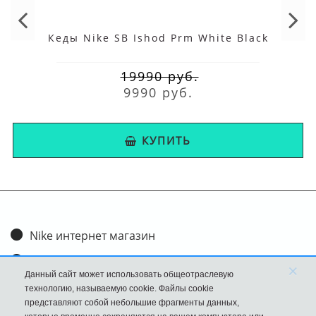
Кеды Nike SB Ishod Prm White Black
19990 руб.
9990 руб.
КУПИТЬ
Nike интернет магазин
Доставка и оплата
×
Данный сайт может использовать общеотраслевую
Обмен и возврат
технологию, называемую cookie. Файлы cookie
представляют собой небольшие фрагменты данных,
Размеры