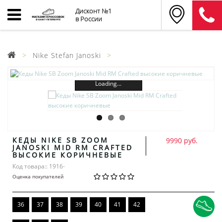
Дисконт №1
в России
Nike Stefan Janoski
Loading...
КЕДЫ NIKE SB ZOOM
9990 руб.
JANOSKI MID RM CRAFTED
ВЫСОКИЕ КОРИЧНЕВЫЕ
Код товара:: 1916-
Оценка покупателей
36
37
38
39
40
41
42