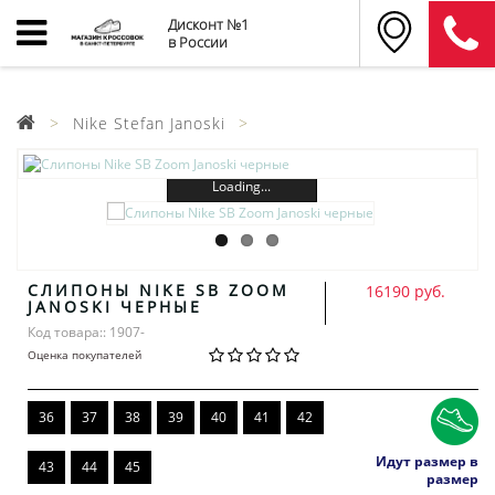
Дисконт №1
в России
Nike Stefan Janoski
Loading...
СЛИПОНЫ NIKE SB ZOOM
16190 руб.
JANOSKI ЧЕРНЫЕ
Код товара:: 1907-
Оценка покупателей
36
37
38
39
40
41
42
Идут размер в
43
44
45
размер