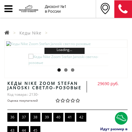
Дисконт №1
в России
Кеды Nike
Loading...
КЕДЫ NIKE ZOOM STEFAN
29690 руб.
JANOSKI СВЕТЛО-РОЗОВЫЕ
Код товара:: 2130-
Оценка покупателей
36
37
38
39
40
41
42
Идут размер в
43
44
45