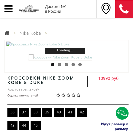
Дисконт №1
в России
Nike Kobe
Loading...
КРОССОВКИ NIKE ZOOM
10990 руб.
KOBE 5 DUKE
Код товара:: 2709-
Оценка покупателей
36
37
38
39
40
41
42
Идут размер в
43
44
45
размер