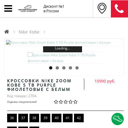
Дисконт №1
в России
Nike Kobe
Loading...
КРОССОВКИ NIKE ZOOM
10990 руб.
KOBE 5 TB PURPLE
ФИОЛЕТОВЫЕ С БЕЛЫМ
Код товара:: 2704-
Оценка покупателей
36
37
38
39
40
41
42