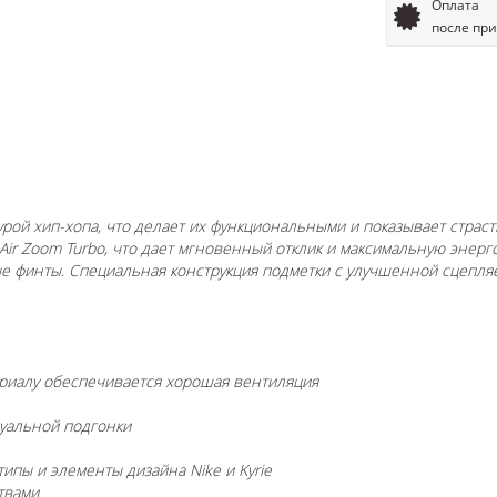
Оплата
после пр
турой хип-хопа, что делает их функциональными и показывает страс
Air Zoom Turbo, что дает мгновенный отклик и максимальную энерг
е финты. Специальная конструкция подметки с улучшенной сцепля
риалу обеспечивается хорошая вентиляция
уальной подгонки
пы и элементы дизайна Nike и Kyrie
твами