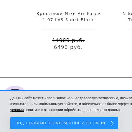
Кроссовки Nike Air Force
Nik
1 07 LV8 Sport Black
T
11000 руб.
6490 руб.
Nike интернет
Доставка и оплата
Данный сайт может использовать общеотраслевую технологию, называ
магазин
Политика
компьютере или мобильном устройстве, и обеспечивают более эффекти
условия
политики в отношении обработки персональных данных.
Конфиденциальност
ПОДТВЕРЖДАЮ ОЗНАКОМЛЕНИЕ И СОГЛАСИЕ