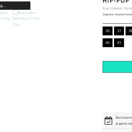
HIP-POP
g...
Код товара:: Kyri
Оценка покупателе
36
37
3
44
45
Бесплатн
в день з