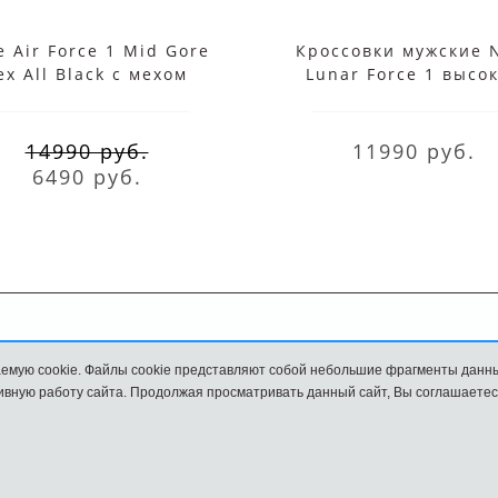
e Air Force 1 Mid Gore
Кроссовки мужские 
ex All Black с мехом
Lunar Force 1 высо
белые
14990 руб.
11990 руб.
6490 руб.
Обмен и возврат
Размеры
емую cookie. Файлы cookie представляют собой небольшие фрагменты данн
вную работу сайта. Продолжая просматривать данный сайт, Вы соглашаетес
и
Наш сайт НЕ является официальным сайтом Nike