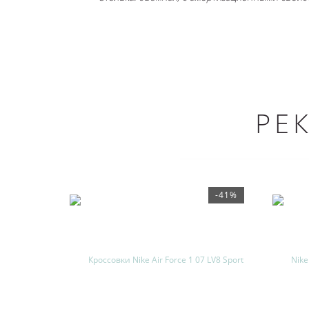
РЕ
-41%