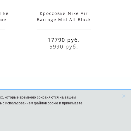
Nike
Кроссовки Nike Air
Кр
кие
Barrage Mid All Black
Barr
17790 руб.
5990 руб.
×
FAQ
Новости
ых, которые временно сохраняются на вашем
ь с использованием файлов cookie и принимаете