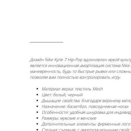
ОПИСАНИЕ
Дизайн Nike Kyrie 7 Hip-Pop вдохновлен яркой куль
является инновационная амортизация система Nike 
маневренность, будь то быстрые рывки или сложны
позволяя вам полностью контролировать игру.
Материал верха: текстиль Mesh
Цвет: белый, черный
Дышащие свойства: благодаря верхнему мате
Назначение: баскетбол, повседневная носка
Особенности: удобная шнуровка для индивид
Размеры: мужские и женские
Дополнительные элементы: фирменные логоти
Стелька: съемная, с амортизационными свойс