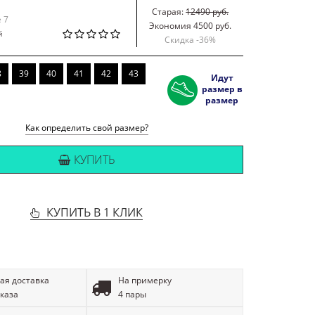
Старая:
12490 руб.
e 7
Экономия 4500 руб.
й
Скидка -
36
%
8
39
40
41
42
43
Идут
размер в
размер
Как определить свой размер?
КУПИТЬ
КУПИТЬ В 1 КЛИК
ая доставка
На примерку
аказа
4 пары