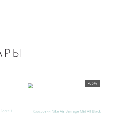
АРЫ
-66%