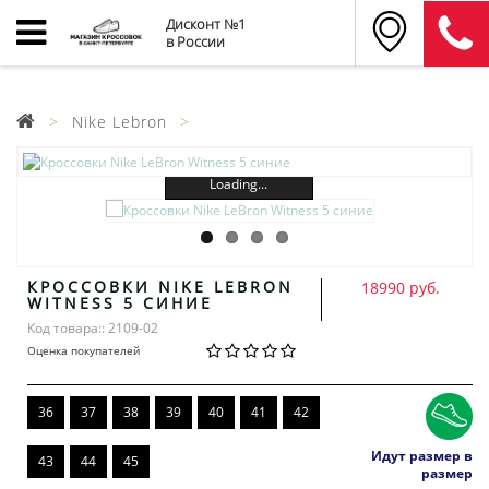
Дисконт №1
в России
Nike Lebron
Loading...
КРОССОВКИ NIKE LEBRON
18990 руб.
WITNESS 5 СИНИЕ
Код товара:: 2109-02
Оценка покупателей
36
37
38
39
40
41
42
Идут размер в
43
44
45
размер