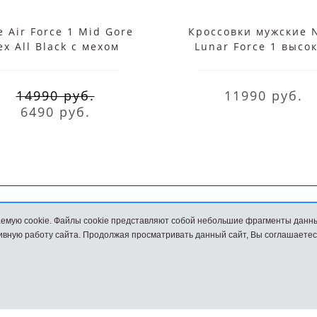
e Air Force 1 Mid Gore
Кроссовки мужские 
ex All Black с мехом
Lunar Force 1 высо
белые
14990 руб.
11990 руб.
6490 руб.
емую cookie. Файлы cookie представляют собой небольшие фрагменты данн
Обмен и возврат
Размеры
вную работу сайта. Продолжая просматривать данный сайт, Вы соглашаетес
и
Наш сайт НЕ является официальным сайтом Nike