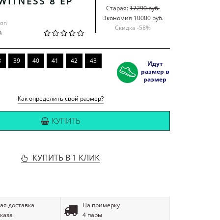
WITNESS 8 EP
Старая:
17290 руб.
Экономия 10000 руб.
ron
Скидка -
58
%
й
8
39
40
41
42
43
Идут
размер в
размер
Как определить свой размер?
КУПИТЬ
КУПИТЬ В 1 КЛИК
ая доставка
На примерку
аказа
4 пары