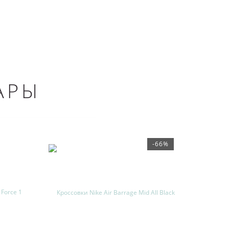
АРЫ
-66%