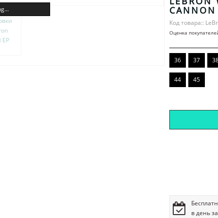
LEBRON 
CANNON
g...
Код товара:: LeB
Оценка покупателе
36
37
3
44
45
Бесплатн
в день з