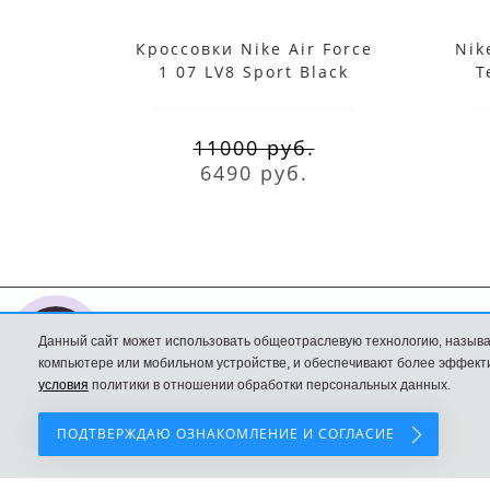
Кроссовки Nike Air Force
Nik
1 07 LV8 Sport Black
T
11000 руб.
6490 руб.
Данный сайт может использовать общеотраслевую технологию, называ
Nike интернет
Доставка и оплата
компьютере или мобильном устройстве, и обеспечивают более эффекти
магазин
Политика
условия
политики в отношении обработки персональных данных.
Конфиденциальност
ПОДТВЕРЖДАЮ ОЗНАКОМЛЕНИЕ И СОГЛАСИЕ