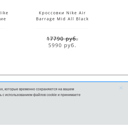
Nike
Кроссовки Nike Air
Кр
кие
Barrage Mid All Black
Barr
17790 руб.
5990 руб.
×
ых, которые временно сохраняются на вашем
FAQ
Новости
ь с использованием файлов cookie и принимаете