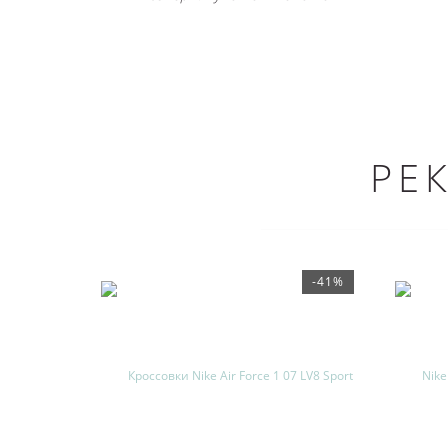
РЕ
-41%