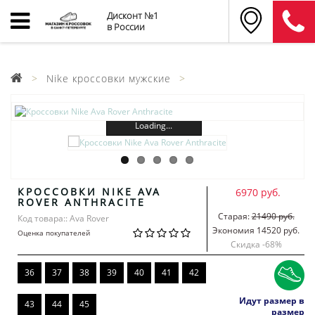
Дисконт №1
в России
Nike кроссовки мужские
Loading...
КРОССОВКИ NIKE AVA
6970 руб.
ROVER ANTHRACITE
Старая:
21490 руб.
Код товара:: Ava Rover
Экономия 14520 руб.
Оценка покупателей
Скидка -
68
%
36
37
38
39
40
41
42
Идут размер в
43
44
45
размер