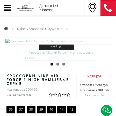
Дисконт №1
в России
Nike кроссовки мужские
Loading...
КРОССОВКИ NIKE AIR
6290 руб.
FORCE 1 HIGH ЗАМШЕВЫЕ
СЕРЫЕ
Старая:
13990 руб.
Код товара:: 2504-02
Экономия 7700 руб.
Оценка покупателей
Скидка -
55
%
36
37
38
39
40
41
42