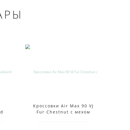
АРЫ
Кроссовки Air Max 90 VJ
Крос
nd
Fur Chestnut с мехом
Air M