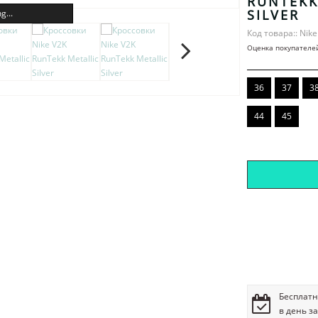
RUNTEKK
SILVER
g...
Код товара:: Nik
Оценка покупателе
36
37
3
44
45
Бесплатн
в день з