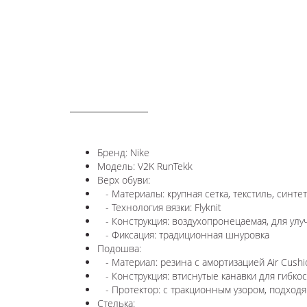
ОПИСАНИЕ
Бренд: Nike
Модель: V2K RunTekk
Верх обуви:
- Материалы: крупная сетка, текстиль, синте
- Технология вязки: Flyknit
- Конструкция: воздухопронецаемая, для ул
- Фиксация: традиционная шнуровка
Подошва:
- Материал: резина с амортизацией Air Cushi
- Конструкция: втиснутые канавки для гибкос
- Протектор: с тракционным узором, подход
Стелька: