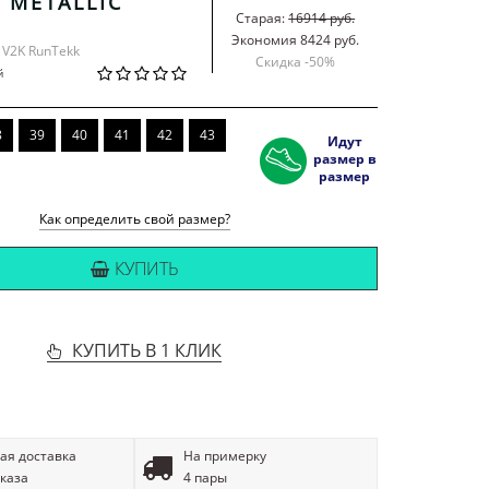
 METALLIC
Старая:
16914 руб.
Экономия 8424 руб.
e V2K RunTekk
Скидка -
50
%
й
8
39
40
41
42
43
Идут
размер в
размер
Как определить свой размер?
КУПИТЬ
КУПИТЬ В 1 КЛИК
ая доставка
На примерку
аказа
4 пары