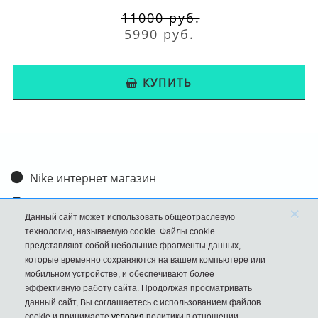
11000 руб.
5990 руб.
КУПИТЬ
Nike интернет магазин
Доставка и оплата
×
Данный сайт может использовать общеотраслевую
Обмен и возврат
технологию, называемую cookie. Файлы cookie
представляют собой небольшие фрагменты данных,
Размеры
которые временно сохраняются на вашем компьютере или
мобильном устройстве, и обеспечивают более
FAQ
эффективную работу сайта. Продолжая просматривать
данный сайт, Вы соглашаетесь с использованием файлов
Новости
cookie и принимаете
условия
политики в отношении