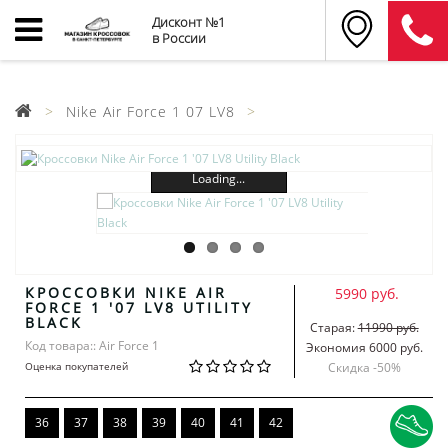
Дисконт №1
в России
Nike Air Force 1 07 LV8
Loading...
КРОССОВКИ NIKE AIR
5990 руб.
FORCE 1 '07 LV8 UTILITY
BLACK
Старая:
11990 руб.
Код товара:: Air Force 1
Экономия 6000 руб.
Оценка покупателей
Скидка -
50
%
36
37
38
39
40
41
42