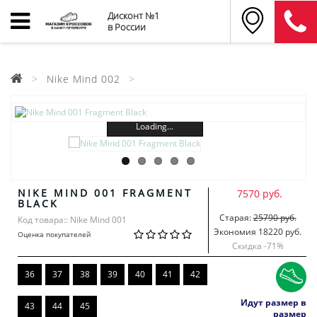
Дисконт №1
в России
Nike Mind 002
Loading...
NIKE MIND 001 FRAGMENT
7570 руб.
BLACK
Старая:
25790 руб.
Код товара:: Nike Mind 001
Экономия 18220 руб.
Оценка покупателей
Скидка -
71
%
36
37
38
39
40
41
42
Идут размер в
43
44
45
размер