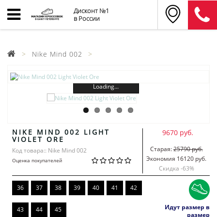
Дисконт №1
в России
Nike Mind 002
Loading...
NIKE MIND 002 LIGHT
9670 руб.
VIOLET ORE
Старая:
25790 руб.
Код товара:: Nike Mind 002
Экономия 16120 руб.
Оценка покупателей
Скидка -
63
%
36
37
38
39
40
41
42
Идут размер в
43
44
45
размер