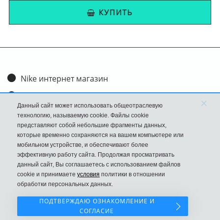
КУПИТЬ
Nike интернет магазин
Доставка и оплата
×
Данный сайт может использовать общеотраслевую
Обмен и возврат
технологию, называемую cookie. Файлы cookie
представляют собой небольшие фрагменты данных,
Размеры
которые временно сохраняются на вашем компьютере или
мобильном устройстве, и обеспечивают более
FAQ
эффективную работу сайта. Продолжая просматривать
данный сайт, Вы соглашаетесь с использованием файлов
Новости
cookie и принимаете
условия
политики в отношении
Политика Конфиденциальности
обработки персональных данных.
ПОДТВЕРЖДАЮ ОЗНАКОМЛЕНИЕ И
СОГЛАСИЕ
Наш сайт НЕ является официальным сайтом Nike