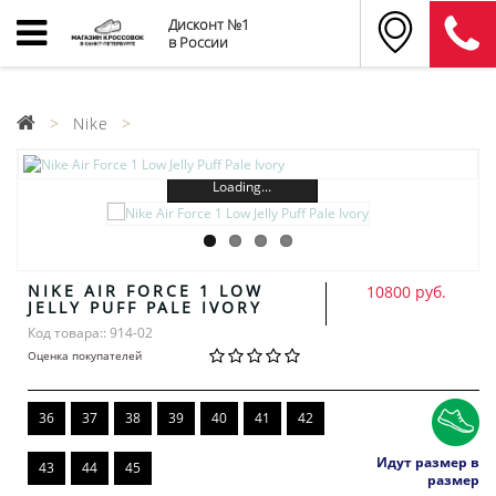
Дисконт №1
в России
Nike
Loading...
NIKE AIR FORCE 1 LOW
10800 руб.
JELLY PUFF PALE IVORY
Код товара:: 914-02
Оценка покупателей
36
37
38
39
40
41
42
Идут размер в
43
44
45
размер