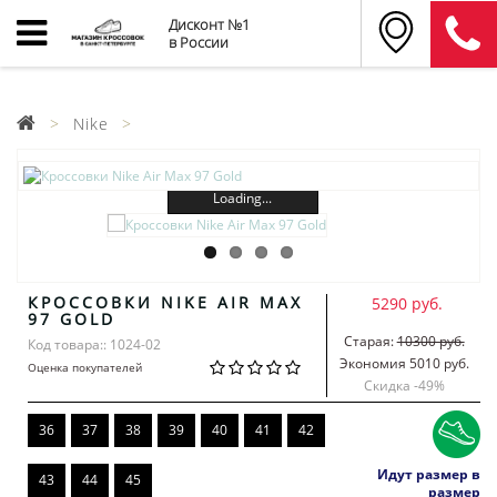
Дисконт №1
в России
Nike
Loading...
КРОССОВКИ NIKE AIR MAX
5290 руб.
97 GOLD
Старая:
10300 руб.
Код товара:: 1024-02
Экономия 5010 руб.
Оценка покупателей
Скидка -
49
%
36
37
38
39
40
41
42
Идут размер в
43
44
45
размер