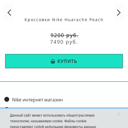
Кроссовки Nike Huarache Peach
9200 руб.
7490 руб.
КУПИТЬ
Nike интернет магазин
Доставка и оплата
×
Данный сайт может использовать общеотраслевую
Обмен и возврат
технологию, называемую cookie. Файлы cookie
представляют собой небольшие фрагменты данных,