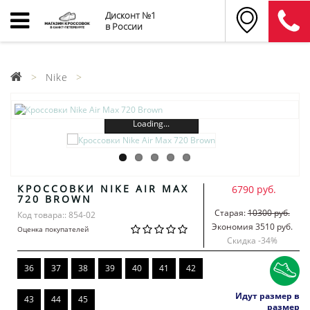
Дисконт №1
в России
Nike
Loading...
КРОССОВКИ NIKE AIR MAX
6790 руб.
720 BROWN
Старая:
10300 руб.
Код товара:: 854-02
Экономия 3510 руб.
Оценка покупателей
Скидка -
34
%
36
37
38
39
40
41
42
Идут размер в
43
44
45
размер