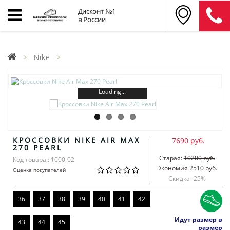
Дисконт №1
в России
Nike
Loading...
КРОССОВКИ NIKE AIR MAX
7690 руб.
270 PEARL
Старая:
10200 руб.
Код товара:: 1000-02
Экономия 2510 руб.
Оценка покупателей
Скидка -
25
%
36
37
38
39
40
41
42
Идут размер в
43
44
45
размер