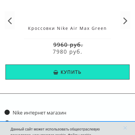
Кроссовки Nike Air Max Green
9960 руб.
7980 руб.
КУПИТЬ
Nike интернет магазин
Доставка и оплата
×
Данный сайт может использовать общеотраслевую
Обмен и возврат